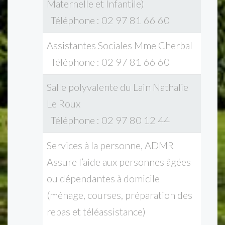
Maternelle et Infantile)
Téléphone : 02 97 81 66 60
Assistantes Sociales Mme Cherbal
Téléphone : 02 97 81 66 60
Salle polyvalente du Lain Nathalie
Le Roux
Téléphone : 02 97 80 12 44
Services à la personne, ADMR
Assure l’aide aux personnes âgées
ou dépendantes à domicile
(ménage, courses, préparation des
repas et téléassistance)