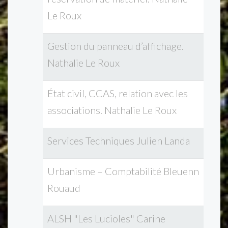
Le Roux
Gestion du panneau d’affichage.
Nathalie Le Roux
État civil, CCAS, relation avec les
associations. Nathalie Le Roux
Services Techniques Julien Landa
Urbanisme – Comptabilité Bleuenn
Rouaud
ALSH "Les Lucioles" Carine