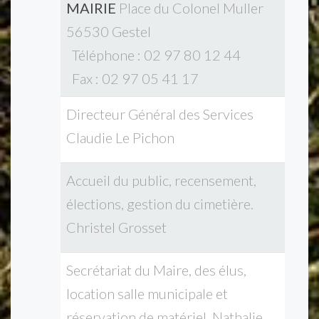
MAIRIE
Place du Colonel Muller
56530 Gestel
Téléphone : 02 97 80 12 44
Fax : 02 97 05 41 17
Directeur Général des Services
Claudie Le Pichon
Accueil du public, recensement,
élections, gestion du cimetière.
Christel Grosset
Secrétariat du Maire, des élus,
location salle municipale et
réservation de matériel. Nathalie