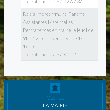
Téléphone : 02 97 32 67 36
Relais Intercommunal Parents
Assistantes Maternelles
Permanences en mairie le jeudi de
9h à 12h et le vendredi de 14h à
16h30
Téléphone : 02 97 80 12 44
GESTEL
LA MAIRIE