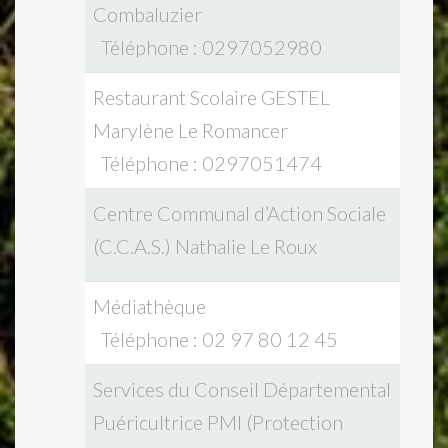
Combaluzier
Téléphone : 0297052980
Restaurant Scolaire GESTEL
Marylène Le Romancer
Téléphone : 0297051474
Centre Communal d’Action Sociale
(C.C.A.S.) Nathalie Le Roux
Médiathèque
Téléphone : 02 97 80 12 45
Services du Conseil Départemental
Puéricultrice PMI (Protection