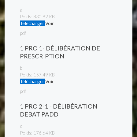
a
Poids:
830.82 KB
Télécharger
Voir
pdf
1 PRO 1- DÉLIBÉRATION DE
PRESCRIPTION
b
Poids:
157.49 KB
Télécharger
Voir
pdf
1 PRO 2-1 - DÉLIBÉRATION
DEBAT PADD
c
Poids:
176.64 KB