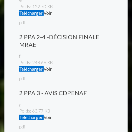
e
Poids:
122.70 KB
Télécharger
Voir
pdf
2 PPA 2-4 -DÉCISION FINALE
MRAE
f
Poids:
248.66 KB
Télécharger
Voir
pdf
2 PPA 3 - AVIS CDPENAF
g
Poids:
63.77 KB
Télécharger
Voir
pdf