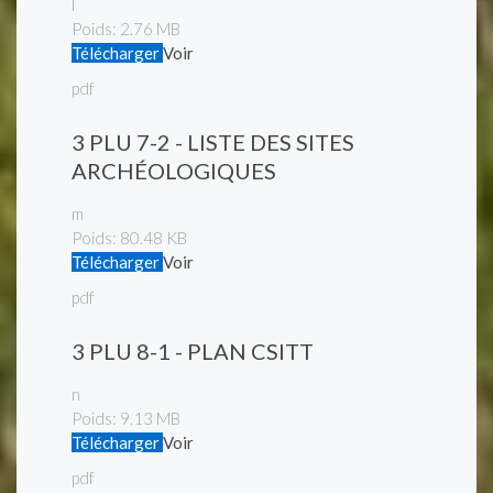
l
Poids:
2.76 MB
Télécharger
Voir
pdf
3 PLU 7-2 - LISTE DES SITES
ARCHÉOLOGIQUES
m
Poids:
80.48 KB
Télécharger
Voir
pdf
3 PLU 8-1 - PLAN CSITT
n
Poids:
9.13 MB
Télécharger
Voir
pdf