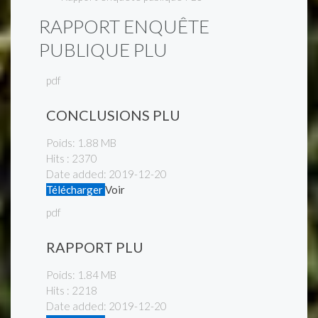
RAPPORT ENQUÊTE
PUBLIQUE PLU
pdf
CONCLUSIONS PLU
Poids:
1.88 MB
Hits :
2370
Date added:
2019-12-20
Télécharger
Voir
pdf
RAPPORT PLU
Poids:
1.84 MB
Hits :
2218
Date added:
2019-12-20