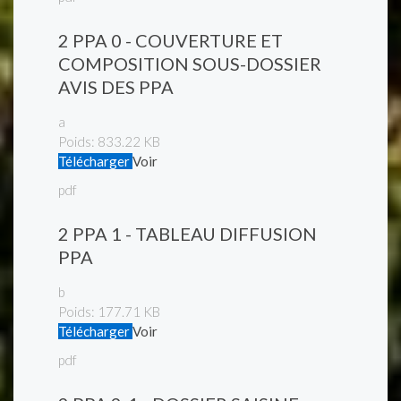
2 PPA 0 - COUVERTURE ET
COMPOSITION SOUS-DOSSIER
AVIS DES PPA
a
Poids:
833.22 KB
Télécharger
Voir
pdf
2 PPA 1 - TABLEAU DIFFUSION
PPA
b
Poids:
177.71 KB
Télécharger
Voir
pdf