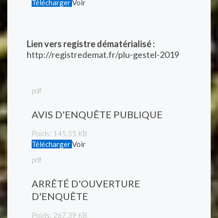
Télécharger
Voir
Lien vers registre dématérialisé :
http://registredemat.fr/plu-gestel-2019
pdf
AVIS D'ENQUÊTE PUBLIQUE
Poids:
145.55 KB
Télécharger
Voir
pdf
ARRÊTÉ D'OUVERTURE
D'ENQUÊTE
Poids:
267.39 KB