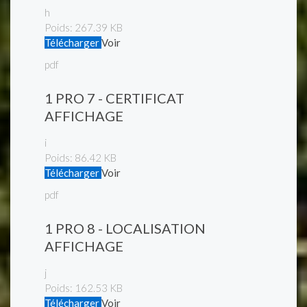
h
Poids:
267.39 KB
Télécharger
Voir
pdf
1 PRO 7 - CERTIFICAT
AFFICHAGE
i
Poids:
86.42 KB
Télécharger
Voir
pdf
1 PRO 8 - LOCALISATION
AFFICHAGE
j
Poids:
162.53 KB
Télécharger
Voir