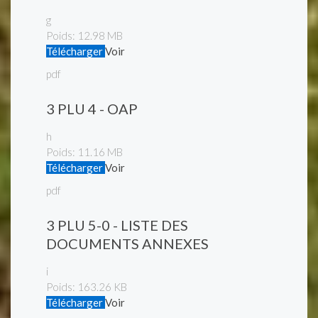
g
Poids:
12.98 MB
Télécharger
Voir
pdf
3 PLU 4 - OAP
h
Poids:
11.16 MB
Télécharger
Voir
pdf
3 PLU 5-0 - LISTE DES
DOCUMENTS ANNEXES
i
Poids:
163.26 KB
Télécharger
Voir