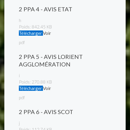
2 PPA 4 - AVIS ETAT
h
Poids:
842.45 KB
Télécharger
Voir
pdf
2 PPA 5 - AVIS LORIENT
AGGLOMÉRATION
i
Poids:
270.88 KB
Télécharger
Voir
pdf
2 PPA 6 - AVIS SCOT
j
Poids:
112.74 KB