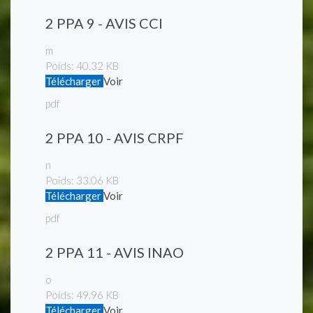
2 PPA 9 - AVIS CCI
m
Poids:
40.32 KB
Télécharger
Voir
pdf
2 PPA 10 - AVIS CRPF
n
Poids:
33.06 KB
Télécharger
Voir
pdf
2 PPA 11 - AVIS INAO
o
Poids:
49.96 KB
Télécharger
Voir