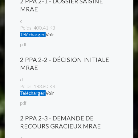
2 PPA 2-1 - DOSSIER SAISINE
MRAE
c
Poids:
400.41 KB
Télécharger
Voir
pdf
2 PPA 2-2 - DÉCISION INITIALE
MRAE
d
Poids:
183.80 KB
Télécharger
Voir
pdf
2 PPA 2-3 - DEMANDE DE
RECOURS GRACIEUX MRAE