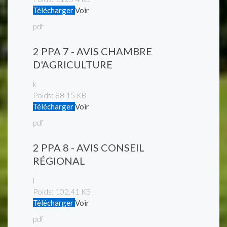
Télécharger
Voir
pdf
2 PPA 7 - AVIS CHAMBRE
D'AGRICULTURE
k
Poids:
88.15 KB
Télécharger
Voir
pdf
2 PPA 8 - AVIS CONSEIL
RÉGIONAL
l
Poids:
102.41 KB
Télécharger
Voir
pdf