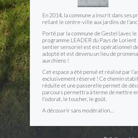
En 2014, la commune a inscrit dans ses pr
reliant le centre-ville aux jardins de l’a
Porté par la commune de Gestel (avec le
programme LEADER du Pays de Lorient »
sentier sensoriel est
est opérationnel de
adopté et est devenu un lieu de promena
aux chiens !
Cet espace a été pensé et réalisé par l’as
exclusivement réservé ! Ce chemin stabil
réduite et une passerelle permet de décou
parcours permettra à terme de mettre en é
l’odorat, le toucher, le goût.
A découvrir sans modération…