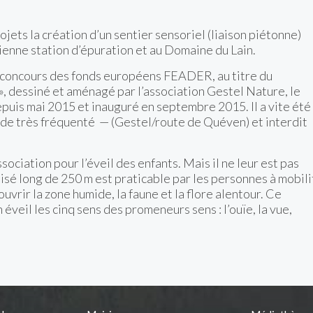
ojets la création d’un sentier sensoriel (liaison piétonne)
ncienne station d’épuration et au Domaine du Lain.
 concours des fonds européens FEADER, au titre du
, d
essiné et aménagé par l’association Gestel Nature, le
puis mai 2015 et inauguré en septembre 2015. Il a vite été
de très fréquenté — (Gestel/route de Quéven) et interdit
sociation pour l’éveil des enfants. Mais il ne leur est pas
isé long de 250 m est praticable par les personnes à mobili
vrir la zone humide, la faune et la flore alentour. Ce
veil les cinq sens des promeneurs sens : l’ouïe, la vue,